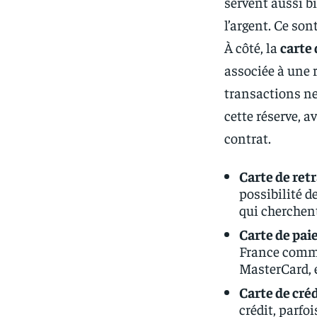
servent aussi bi
l’argent. Ce son
À côté, la
carte 
associée à une r
transactions ne
cette réserve, 
contrat.
Carte de retr
possibilité d
qui cherchent
Carte de pa
France comme 
MasterCard, e
Carte de cré
crédit, parfo