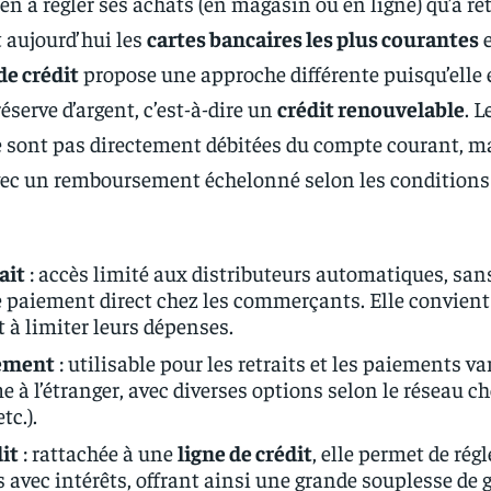
en à régler ses achats (en magasin ou en ligne) qu’à ret
t aujourd’hui les
cartes bancaires les plus courantes
e
de crédit
propose une approche différente puisqu’elle 
éserve d’argent, c’est-à-dire un
crédit renouvelable
. L
 sont pas directement débitées du compte courant, m
avec un remboursement échelonné selon les conditions
ait
: accès limité aux distributeurs automatiques, san
e paiement direct chez les commerçants. Elle convient
 à limiter leurs dépenses.
iement
: utilisable pour les retraits et les paiements va
à l’étranger, avec diverses options selon le réseau cho
tc.).
dit
: rattachée à une
ligne de crédit
, elle permet de régl
is avec intérêts, offrant ainsi une grande souplesse de 