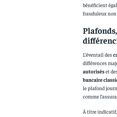
bénéficient ég
frauduleux non 
Plafonds,
différenc
L’éventail des
c
différences ma
autorisés
et de
bancaire class
le plafond jour
comme l’assuran
À titre indicati