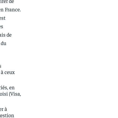
irer de
n France.
est
es
ais de
 du
s
 à ceux
riés, en
isi (Visa,
er à
gestion