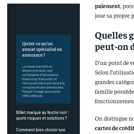
paiement
, pre
joue sa propre 
Quelles g
Qu’est-ce qu’un
peut-on d
avocat spécialisé en
assurance ?
D’un point de v
Lorsque survient un
désaccord avec une
Selon l’utilisat
compagnie d’assurance,
beaucoup d’assurés se
grandes catégor
retrouvent démunis face à la
complexité des démarches.
famille possède 
Malgré l’image rassurante
véhiculée par...
fonctionnement e
Billet marqué au feutre noir :
On distingue n
quels risques et solutions ?
cartes de crédi
Comment bien choisir son