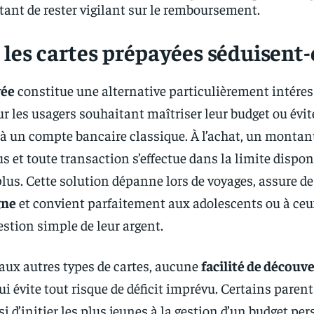
ant de rester vigilant sur le remboursement.
les cartes prépayées séduisent-e
yée
constitue une alternative particulièrement intéres
les usagers souhaitant maîtriser leur budget ou évit
te à un compte bancaire classique. À l’achat, un montan
s et toute transaction s’effectue dans la limite dispon
lus. Cette solution dépanne lors de voyages, assure d
gne
et convient parfaitement aux adolescents ou à ce
estion simple de leur argent.
ux autres types de cartes, aucune
facilité de découv
 qui évite tout risque de déficit imprévu. Certains paren
i d’initier les plus jeunes à la gestion d’un budget pe