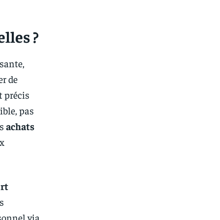
lles ?
sante,
er de
t précis
ible, pas
es
achats
ux
ert
ts
rsonnel via