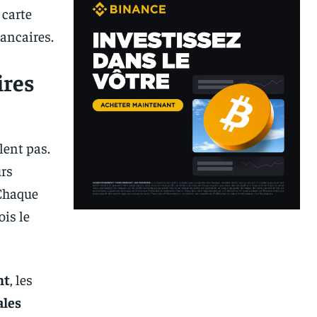
 carte
bancaires.
ires
lent pas.
urs
 Chaque
ois le
nt
, les
ales