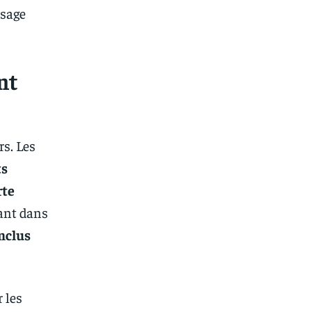
usage
nt
rs. Les
ts
rte
tant dans
inclus
r les