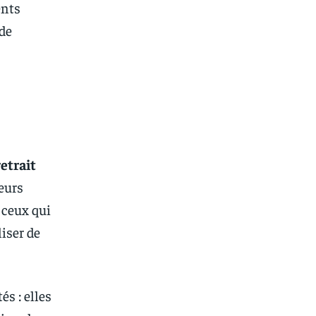
ents
 de
retrait
teurs
 ceux qui
liser de
és : elles