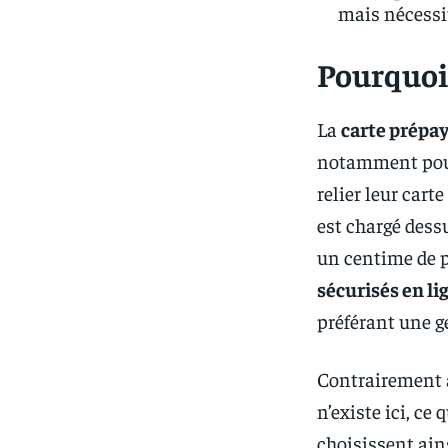
mais nécessit
Pourquoi 
La
carte prépa
notamment pour 
relier leur car
est chargé dessu
un centime de p
sécurisés en li
préférant une g
Contrairement a
n’existe ici, ce
choisissent ains