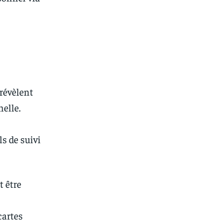
révèlent
nelle.
s
ls de suivi
t être
cartes