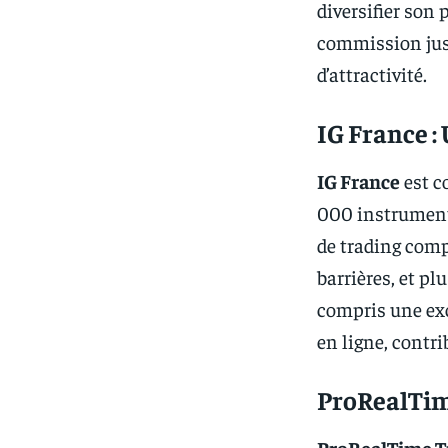
diversifier son
commission jus
d’attractivité.
IG France :
IG France
est c
000 instruments
de trading comp
barrières, et pl
compris une exc
en ligne, contri
ProRealTime
ProRealTime T