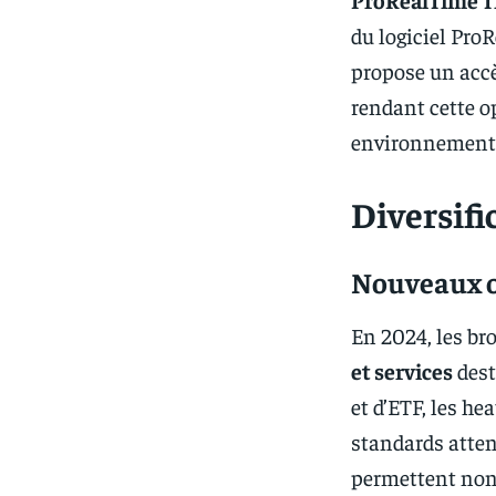
du logiciel Pro
propose un accè
rendant cette o
environnement 
Diversifi
Nouveaux ou
En 2024, les br
et services
dest
et d’ETF, les h
standards atten
permettent non