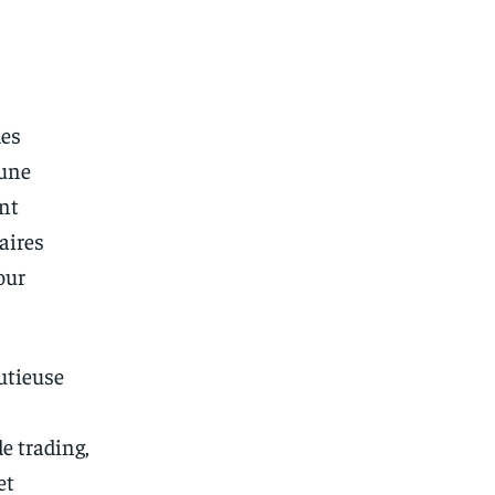
des
’une
nt
aires
our
utieuse
de trading,
et