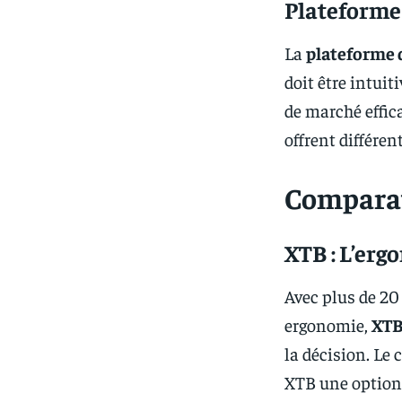
Plateforme
La
plateforme 
doit être intuit
de marché effi
offrent différe
Comparat
XTB : L’erg
Avec plus de 20
ergonomie,
XT
la décision. Le
XTB une option 