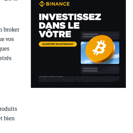
n broker
ue vos
ques
strés
roduits
et bien