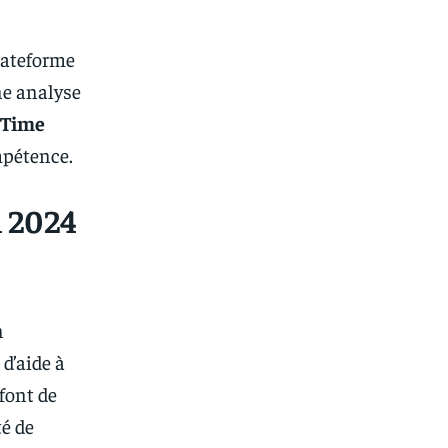
plateforme
une analyse
lTime
mpétence.
n 2024
n
d’aide à
font de
té de