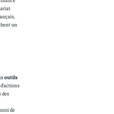
ariat
rançais,
chent un
ux
outils
 d’actions
s des
ussi de