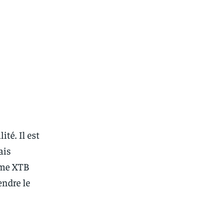
té. Il est
ais
mme XTB
endre le