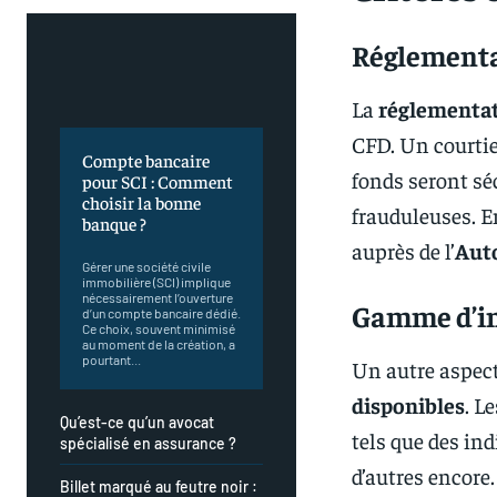
Réglementa
La
réglementa
CFD. Un courtie
Compte bancaire
fonds seront sé
pour SCI : Comment
choisir la bonne
frauduleuses. E
banque ?
auprès de l’
Auto
Gérer une société civile
immobilière (SCI) implique
nécessairement l’ouverture
Gamme d’in
d’un compte bancaire dédié.
Ce choix, souvent minimisé
au moment de la création, a
pourtant...
Un autre aspect 
disponibles
. L
Qu’est-ce qu’un avocat
tels que des ind
spécialisé en assurance ?
d’autres encore.
Billet marqué au feutre noir :