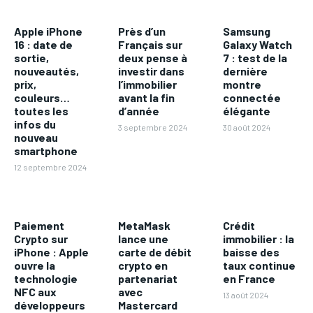
Apple iPhone
Près d’un
Samsung
16 : date de
Français sur
Galaxy Watch
sortie,
deux pense à
7 : test de la
nouveautés,
investir dans
dernière
prix,
l’immobilier
montre
couleurs…
avant la fin
connectée
toutes les
d’année
élégante
infos du
3 septembre 2024
30 août 2024
nouveau
smartphone
12 septembre 2024
Paiement
MetaMask
Crédit
Crypto sur
lance une
immobilier : la
iPhone : Apple
carte de débit
baisse des
ouvre la
crypto en
taux continue
technologie
partenariat
en France
NFC aux
avec
13 août 2024
développeurs
Mastercard