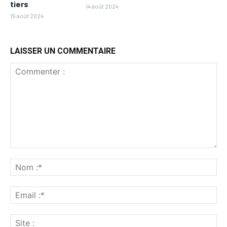
tiers
14 août 2024
15 août 2024
LAISSER UN COMMENTAIRE
Commenter
:
No
:*
Ema
:*
Sit