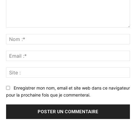
Commenter
:
No
:*
Ema
:*
Sit
:
Enregistrer mon nom, email et site web dans ce navigateur
pour la prochaine fois que je commenterai.