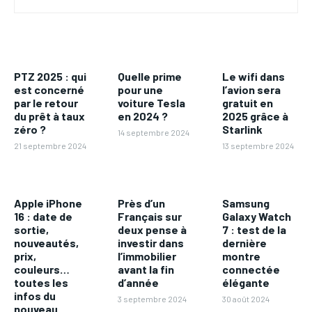
PTZ 2025 : qui
Quelle prime
Le wifi dans
est concerné
pour une
l’avion sera
par le retour
voiture Tesla
gratuit en
du prêt à taux
en 2024 ?
2025 grâce à
zéro ?
Starlink
14 septembre 2024
21 septembre 2024
13 septembre 2024
Apple iPhone
Près d’un
Samsung
16 : date de
Français sur
Galaxy Watch
sortie,
deux pense à
7 : test de la
nouveautés,
investir dans
dernière
prix,
l’immobilier
montre
couleurs…
avant la fin
connectée
toutes les
d’année
élégante
infos du
3 septembre 2024
30 août 2024
nouveau