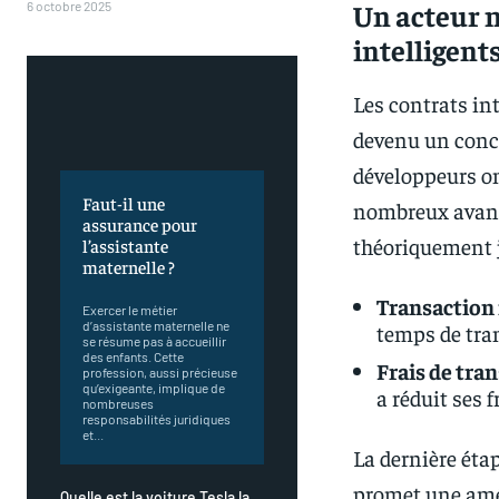
Un acteur 
6 octobre 2025
intelligent
Les contrats int
devenu un concu
développeurs on
Faut-il une
nombreux avant
assurance pour
théoriquement 
l’assistante
maternelle ?
Transaction 
Exercer le métier
d’assistante maternelle ne
temps de tran
se résume pas à accueillir
des enfants. Cette
Frais de tran
profession, aussi précieuse
qu’exigeante, implique de
a réduit ses 
nombreuses
responsabilités juridiques
et...
La dernière éta
promet une amél
Quelle est la voiture Tesla la