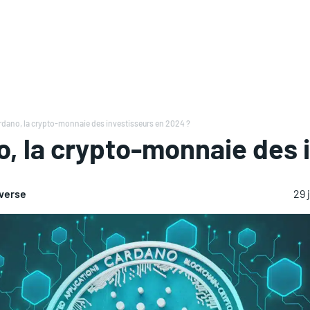
rdano, la crypto-monnaie des investisseurs en 2024 ?
, la crypto-monnaie des 
averse
29 