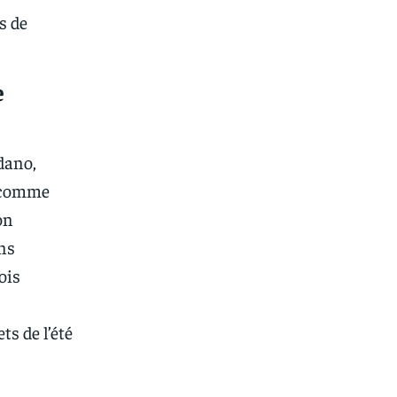
s de
e
dano,
o comme
on
ins
ois
s de l’été