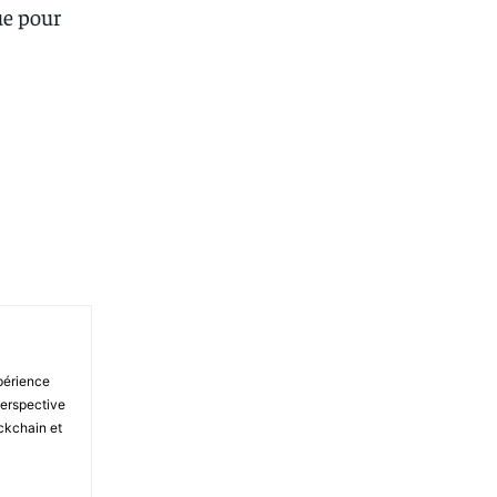
ue pour
hatsApp
xpérience
perspective
ckchain et