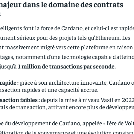
majeur dans le domaine des contrats
s
elligents font la force de Cardano, et celui-ci est rap
rrent sérieux pour des projets tels qu’Ethereum. Les
t massivement migré vers cette plateforme en raison 
ages, notamment d’une technologie capable d’attein
jusqu’à
1 million de transactions par seconde.
rapide :
grâce à son architecture innovante, Cardano o
saction rapides et une capacité accrue.
saction faibles :
depuis la mise à niveau Vasil en 202
frais de transaction, attirant encore plus de développeu
pe du développement de Cardano, appelée « l’ère de Volt
ioration de la gouvernance et une évolution constant