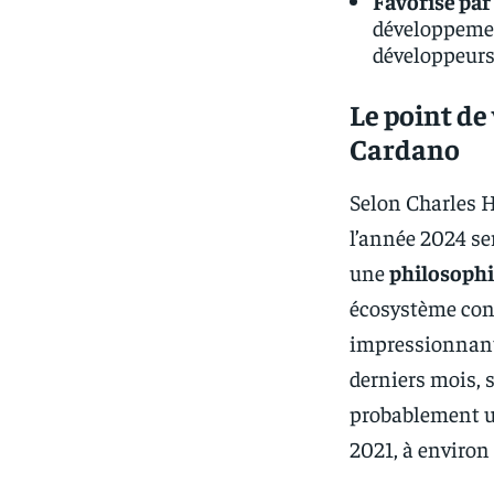
Favorisé par
développement
développeurs
Le point de
Cardano
Selon Charles H
l’année 2024 se
une
philosophi
écosystème cont
impressionnants
derniers mois, 
probablement un
2021, à environ 