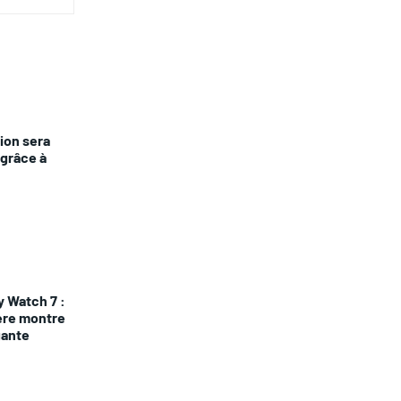
vion sera
 grâce à
 Watch 7 :
ière montre
gante