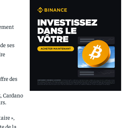
idement
de ses
dre
ffre des
2, Cardano
rs.
aire »,
e de la