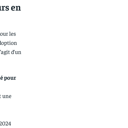
urs en
our les
adoption
agit d’un
té pour
t une
 2024