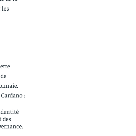
 les
ette
 de
monnaie.
 Cardano :
identité
t des
uvernance.