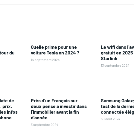
Quelle prime pour une
Le wifi dans l’a
tour du
voiture Tesla en 2024 ?
gratuit en 2025
Starlink
14 septembre 2024
13 septembre 2024
date de
Près d’un Français sur
Samsung Galaxy
 prix,
deux pense à investir dans
test de la dern
les infos
l’immobilier avant la fin
connectée élé
phone
d’année
30 août 2024
3 septembre 2024