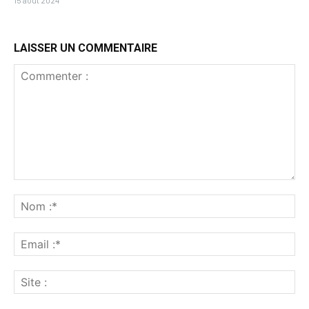
15 août 2024
LAISSER UN COMMENTAIRE
Commenter
:
No
:*
Ema
:*
Sit
: