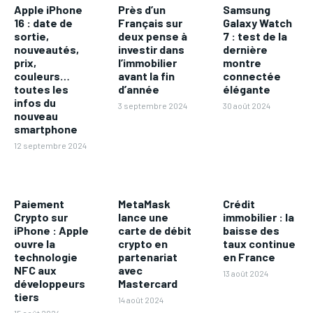
Apple iPhone
Près d’un
Samsung
16 : date de
Français sur
Galaxy Watch
sortie,
deux pense à
7 : test de la
nouveautés,
investir dans
dernière
prix,
l’immobilier
montre
couleurs…
avant la fin
connectée
toutes les
d’année
élégante
infos du
3 septembre 2024
30 août 2024
nouveau
smartphone
12 septembre 2024
Paiement
MetaMask
Crédit
Crypto sur
lance une
immobilier : la
iPhone : Apple
carte de débit
baisse des
ouvre la
crypto en
taux continue
technologie
partenariat
en France
NFC aux
avec
13 août 2024
développeurs
Mastercard
tiers
14 août 2024